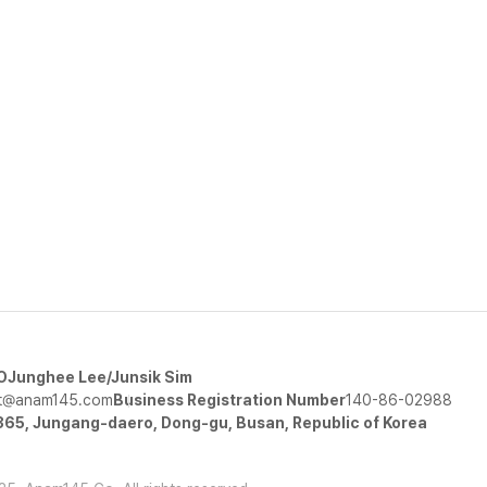
O
Junghee Lee/Junsik Sim
t@anam145.com
Business Registration Number
140-86-02988
 365, Jungang-daero, Dong-gu, Busan, Republic of Korea